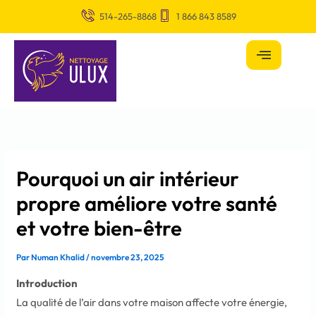
Aller
Écrivez
Name*
Email*
Site
514-265-8868
1 866 843 8589
au
ici…
web
contenu
Pourquoi un air intérieur
propre améliore votre santé
et votre bien-être
Par
Numan Khalid
/
novembre 23, 2025
Introduction
La qualité de l’air dans votre maison affecte votre énergie,