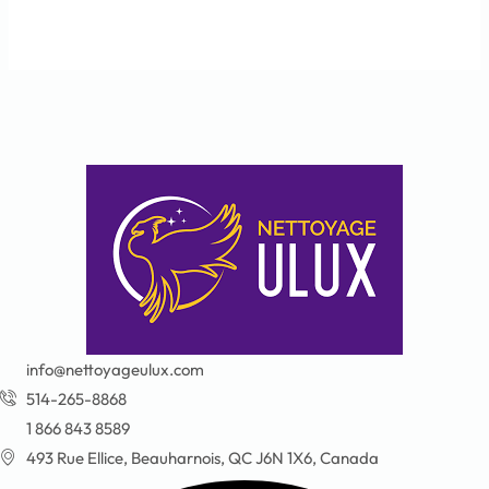
info@nettoyageulux.com
514-265-8868
1 866 843 8589
493 Rue Ellice, Beauharnois, QC J6N 1X6, Canada
Facebook
Instagram